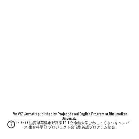
The PEP Journal
is published by Project-based English Program at Ritsumeikan
University.
〒525-8577 滋賀県草津市野路東1-1-1 立命館大学びわこ・くさつキャンパ
ス 生命科学部 プロジェクト発信型英語プログラム部会